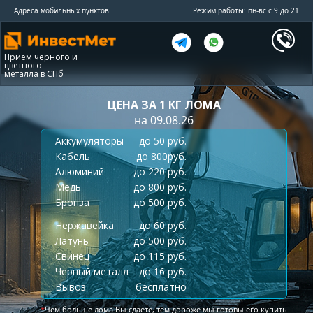
Адреса мобильных пунктов
Режим работы: пн-вс с 9 до 21
Прием черного и
цветного
металла в СПб
ЦЕНА ЗА 1 КГ ЛОМА
на 09.08.26
Аккумуляторы
до 50 руб.
Кабель
до 800руб.
Алюминий
до 220 руб.
Медь
до 800 руб.
Бронза
до 500 руб.
Нержавейка
до 60 руб.
Латунь
до 500 руб.
Свинец
до 115 руб.
Черный металл
до 16 руб.
Вывоз
бесплатно
*
Чем больше лома Вы сдаете, тем дороже мы готовы его купить