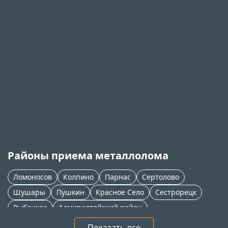
Районы приема металлолома
Ломоносов
Колпино
Парнас
Сертолово
Шушары
Пушкин
Красное Село
Сестрорецк
Рыбацкое
Адмиралтейский район
Приморский район
Петергоф
Новое Девяткино
Показать все