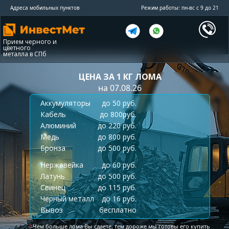
Адреса мобильных пунктов
Режим работы: пн-вс с 9 до 21
Прием черного и
цветного
металла в СПб
ЦЕНА ЗА 1 КГ ЛОМА
на 07.08.26
Аккумуляторы
до 50 руб.
Кабель
до 800руб.
Алюминий
до 220 руб.
Медь
до 800 руб.
Бронза
до 500 руб.
Нержавейка
до 60 руб.
Латунь
до 500 руб.
Свинец
до 115 руб.
Черный металл
до 16 руб.
Вывоз
бесплатно
*
Чем больше лома Вы сдаете, тем дороже мы готовы его купить