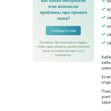
Вас плохо обслужили
к
или возникли
ку
проблемы при приеме
св
лома?
ш
Сообщите нам
с
с
Это важно. Мы пристально следим,
чтобы сдать металл в нашей компании
было не только выгодно, но и
комфортно.
Кабе
кабе
шино
Если
отде
Плас
учит
зара