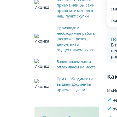
приема или Вы сами
Сви
привозите металл в
наш пункт скупки
Сви
Производим
необходимые работы
(погрузка, резка,
По
демонтаж) и
В 
осуществляем вывоз
не
ра
Взвешиваем лом и
оплачиваем на месте
Ка
При необходимости,
выдаем документы
приема – сдачи
В «И
н
о