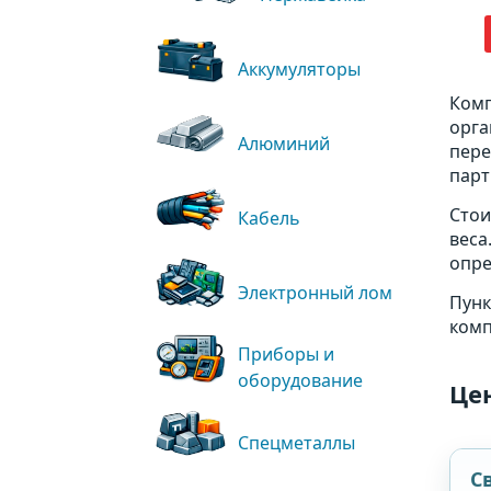
Аккумуляторы
Комп
орга
Алюминий
пере
парт
Стои
Кабель
веса
опре
Электронный лом
Пунк
комп
Приборы и
оборудование
Цен
Спецметаллы
С