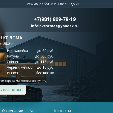
Режим работы: пн-вс с 9 до 21
+7(981) 809-78-19
infoinvestmet@yandex.ru
 1 КГ ЛОМА
8.08.26
Нержавейка
до 60 руб.
Латунь
до 500 руб.
Свинец
до 115 руб.
Черный металл
до 16 руб.
Вывоз
бесплатно
тем дороже мы готовы его купить
ь все цены
О компании
Контакты