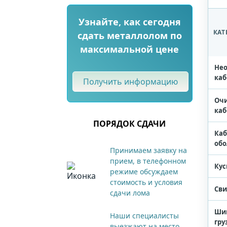
Узнайте, как сегодня
КАТ
сдать металлолом по
максимальной цене
Не
каб
Получить информацию
Оч
каб
ПОРЯДОК СДАЧИ
Каб
обо
Принимаем заявку на
прием, в телефонном
Кус
режиме обсуждаем
стоимость и условия
Сви
сдачи лома
Ши
Наши специалисты
гру
выезжают на место