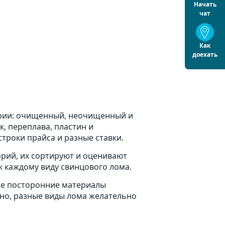
Начать
чат
Как
доехать
ории: очищенный, неочищенный и
к, переплава, пластин и
роки прайса и разные ставки.
орий, их сортируют и оценивают
к каждому виду свинцового лома.
гие посторонние материалы
сно, разные виды лома желательно