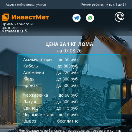
Адреса мобильных пунктов
Режим работы: пн-вс с 9 до 21
Прием черного и
цветного
металла в СПб
ЦЕНА ЗА 1 КГ ЛОМА
на 07.08.26
Аккумуляторы
до 50 руб.
Кабель
до 800руб.
Алюминий
до 220 руб.
Медь
до 800 руб.
Бронза
до 500 руб.
Нержавейка
до 60 руб.
Латунь
до 500 руб.
Свинец
до 115 руб.
Черный металл
до 16 руб.
Вывоз
бесплатно
*
Чем больше лома Вы сдаете, тем дороже мы готовы его купить