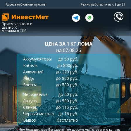
Адреса мобильных пунктов
Режим работы: пн-вс с 9 до 21
Прием черного и
цветного
металла в СПб
ЦЕНА ЗА 1 КГ ЛОМА
на 07.08.26
Аккумуляторы
до 50 руб.
Кабель
до 800руб.
Алюминий
до 220 руб.
Медь
до 800 руб.
Бронза
до 500 руб.
Нержавейка
до 60 руб.
Латунь
до 500 руб.
Свинец
до 115 руб.
Черный металл
до 16 руб.
Вывоз
бесплатно
*
Чем больше лома Вы сдаете, тем дороже мы готовы его купить