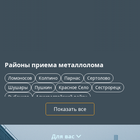
Районы приема металлолома
Ломоносов
Колпино
Парнас
Сертолово
Шушары
Пушкин
Красное Село
Сестрорецк
Рыбацкое
Адмиралтейский район
Приморский район
Петергоф
Новое Девяткино
Показать все
Тосно
Софийская
Мга
Всеволожск
Кудрово
Кировск
Кировский район
Красногвардейский район
Московский район
Для вас
>