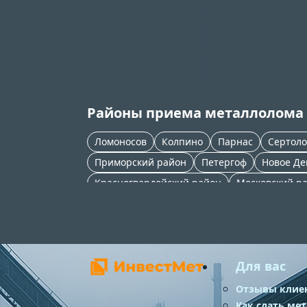
Районы приема металлолома
Ломоносов
Колпино
Парнас
Сертоло
Приморский район
Петергоф
Новое Де
Красногвардейский район
Московский р
Петроградский район
Фрунзенский райо
Василеостровский район
Для вас
Отзывы клие
Как сдать ме