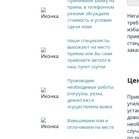
Принимаем заявку на
прием, в телефонном
режиме обсуждаем
Нега
стоимость и условия
треб
сдачи лома
изба
прие
Наши специалисты
стан
выезжают на место
зака
приема или Вы сами
привозите металл в
наш пункт скупки
Цен
Производим
необходимые работы
(погрузка, резка,
Прие
демонтаж) и
утил
осуществляем вывоз
уста
дово
Взвешиваем лом и
необ
оплачиваем на месте
случ
по п