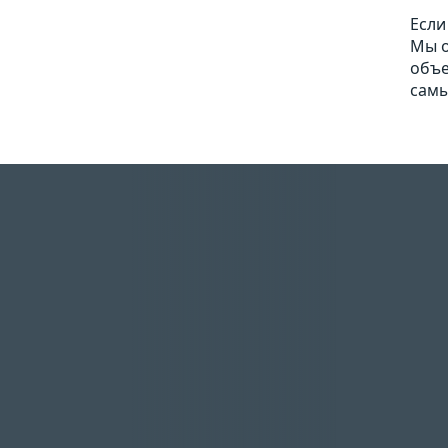
Если
Мы о
объе
самы