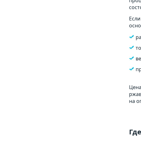
проц
сост
Если
осно
р
то
ве
пр
Цена
ржав
на о
Где