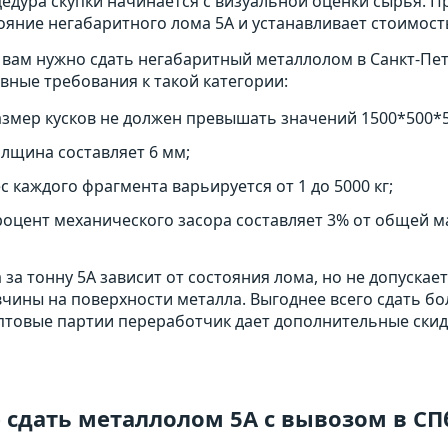
едура скупки начинается с визуальной оценки сырья. 
ояние негабаритного лома 5А и устанавливает стоимост
 вам нужно сдать негабаритный металлолом в Санкт-Пет
вные требования к такой категории:
азмер кусков не должен превышать значений 1500*500*5
лщина составляет 6 мм;
с каждого фрагмента варьируется от 1 до 5000 кг;
оцент механического засора составляет 3% от общей м
 за тонну 5А зависит от состояния лома, но не допускае
чины на поверхности металла. Выгоднее всего сдать бол
птовые партии переработчик дает дополнительные скид
 сдать металлолом 5А с вывозом в СП