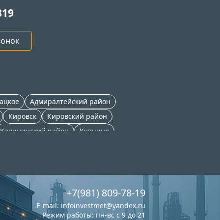
819
вонок
ацкое
Адмиралтейский район
Кировск
Кировский район
Калининский район
Купчино
Ржевка
Центральный район
Мурино
+7(981) 809-78-19
E-mail:
infoinvestmet@yandex.ru
Режим работы: пн-вс с 9 до 21