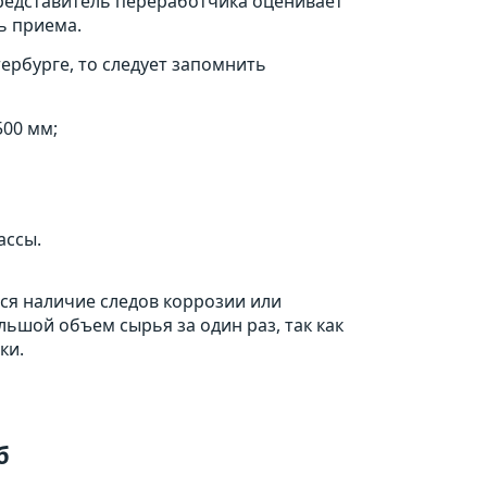
Представитель переработчика оценивает
ь приема.
ербурге, то следует запомнить
00 мм;
ассы.
тся наличие следов коррозии или
ьшой объем сырья за один раз, так как
ки.
б