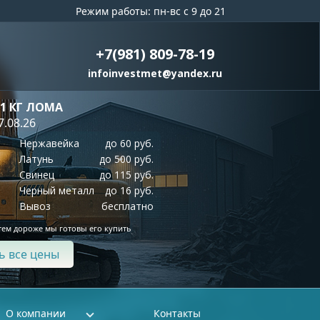
Режим работы: пн-вс с 9 до 21
+7(981) 809-78-19
infoinvestmet@yandex.ru
 1 КГ ЛОМА
7.08.26
Нержавейка
до 60 руб.
Латунь
до 500 руб.
Свинец
до 115 руб.
Черный металл
до 16 руб.
Вывоз
бесплатно
тем дороже мы готовы его купить
ь все цены
О компании
Контакты