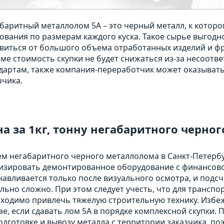
баритный металлолом 5А – это черный металл, к котор
ования по размерам каждого куска. Такое сырье выгодно
виться от большого объема отработанных изделий и ф
ме стоимость скупки не будет снижаться из-за несоотв
дартам, также компания-переработчик может оказывать
зчика.
а за 1кг, тонну негабаритного черно
м негабаритного черного металлолома в Санкт-Петербу
изировать демонтированное оборудование с финансовой
навливается только после визуального осмотра, и подс
льно сложно. При этом следует учесть, что для трансп
ходимо привлечь тяжелую строительную технику. Избе
ае, если сдавать лом 5А в порядке комплексной скупки.
одготовке и вывозу металла с территории заказчика, по