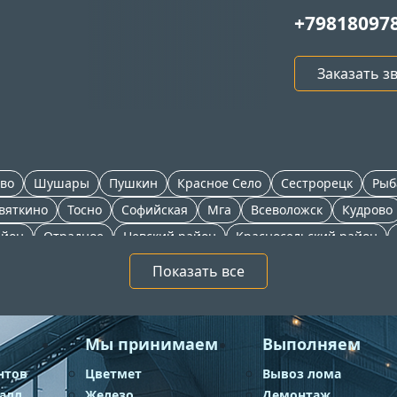
+79818097
Заказать з
во
Шушары
Пушкин
Красное Село
Сестрорецк
Рыб
вяткино
Тосно
Софийская
Мга
Всеволожск
Кудрово
айон
Отрадное
Невский район
Красносельский район
н
Выборгская
Зеленогорск
Никольское
Сосновый Бор
Показать все
Мы принимаем
Выполняем
нтов
Цветмет
Вывоз лома
талл
Железо
Демонтаж