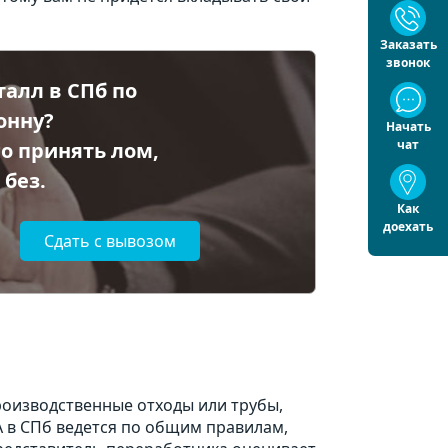
Заказать
звонок
талл в СПб по
тонну?
Начать
чат
о принять лом,
 без.
Как
доехать
Сдать с вывозом
роизводственные отходы или трубы,
А в СПб ведется по общим правилам,