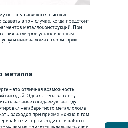
ому не предъявляются высокие
 сдавать в том случае, когда предстоит
рагментов металлоконструкций. При
етствия размеров установленным
 услуги вывоза лома с территории
го металла
рге – это отличная возможность
 выгодой. Однако цена за тонну
читать заранее ожидаемую выгоду
ортировки негабаритного металлолома
жать расходов при приеме можно в том
 Переработчик производит все работы
этому вам не придется вкладывать свои