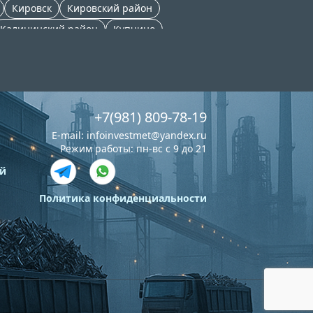
Кировск
Кировский район
Калининский район
Купчино
Ржевка
Центральный район
Мурино
+7(981) 809-78-19
E-mail:
infoinvestmet@yandex.ru
Режим работы: пн-вс с 9 до 21
й
Политика конфиденциальности