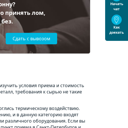
тонну?
Начать
чат
о принять лом,
 без.
Как
доехать
Сдать с вывозом
изучить условия приема и стоимость
талл, требования к сырью не такие
рглись термическому воздействию.
нию, и в данную категорию входят
ли различного оборудования. Если вы
 пункт приема в Санкт-Петербурге и