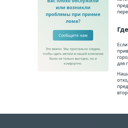
Вас плохо обслужили
пред
или возникли
пере
проблемы при приеме
лома?
Где
Сообщите нам
Если
Это важно. Мы пристально следим,
прив
чтобы сдать металл в нашей компании
горо
было не только выгодно, но и
для 
комфортно.
Наша
отхо
пред
втор