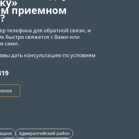
ку»
ем приемном
?
ер телефона для обратной связи, и
 быстро свяжется с Вами или
м сами.
товы дать консультацию по условиям
.
819
вонок
ацкое
Адмиралтейский район