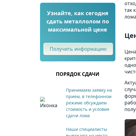
отхо
так 
Узнайте, как сегодня
лома
сдать металлолом по
максимальной цене
Цен
Получить информацию
Цена
крит
одно
чист
ПОРЯДОК СДАЧИ
Акту
случ
Принимаем заявку на
форм
прием, в телефонном
рабо
режиме обсуждаем
полу
стоимость и условия
сдачи лома
Наши специалисты
выезжают на место