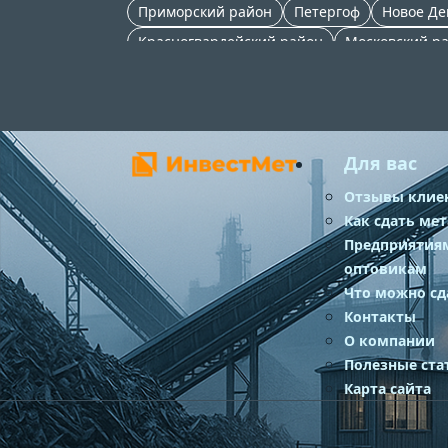
Приморский район
Петергоф
Новое Де
Красногвардейский район
Московский р
Петроградский район
Фрунзенский райо
Василеостровский район
Для вас
Отзывы клие
Как сдать ме
Предприятия
оптовикам
Что можно сд
Контакты
О компании
Полезные ста
Карта сайта