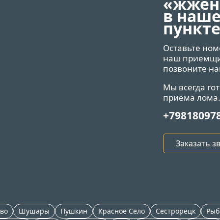
«жжен
в наш
пункте
Оставьте ном
наш приемщик
позвоните на
Мы всегда го
приема лома
+79818097
Заказать з
во
Шушары
Пушкин
Красное Село
Сестрорецк
Рыб