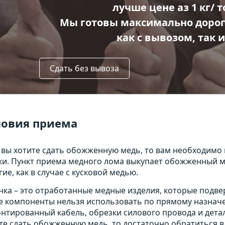
лучше цене аз 1 кг/ 
Мы готовы максимально дорог
как с вывозом, так и
Сдать без вывоза
ловия приема
 вы хотите сдать обожженную медь, то вам необходимо 
ки. Пункт приема медного лома выкупает обожженный ме
гие, как в случае с кусковой медью.
ка – это отработанные медные изделия, которые подве
е компоненты нельзя использовать по прямому назначе
нтированный кабель, обрезки силового провода и дета
те сдать обожженную медь, то достаточно обратиться в