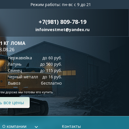
Режим работы: пн-вс с 9 до 21
+7(981) 809-78-19
infoinvestmet@yandex.ru
 1 КГ ЛОМА
8.08.26
Нержавейка
до 60 руб.
Латунь
до 500 руб.
Свинец
до 115 руб.
Черный металл
до 16 руб.
Вывоз
бесплатно
тем дороже мы готовы его купить
ь все цены
О компании
Контакты