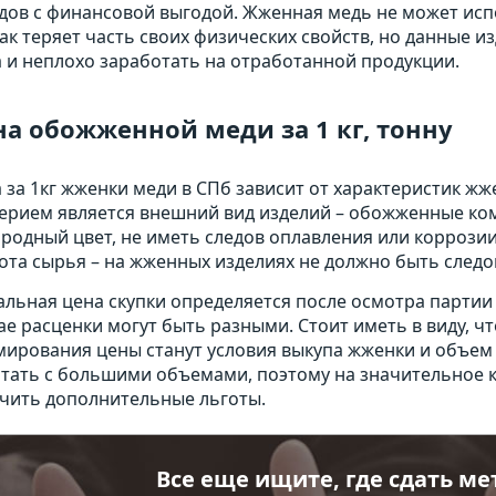
дов с финансовой выгодой. Жженная медь не может ис
как теряет часть своих физических свойств, но данные и
 и неплохо заработать на отработанной продукции.
а обожженной меди за 1 кг, тонну
 за 1кг жженки меди в СПб зависит от характеристик 
ерием является внешний вид изделий – обожженные к
родный цвет, не иметь следов оплавления или коррози
ота сырья – на жженных изделиях не должно быть следов
альная цена скупки определяется после осмотра партии
ае расценки могут быть разными. Стоит иметь в виду, 
ирования цены станут условия выкупа жженки и объем
тать с большими объемами, поэтому на значительное 
чить дополнительные льготы.
Все еще ищите, где сдать ме