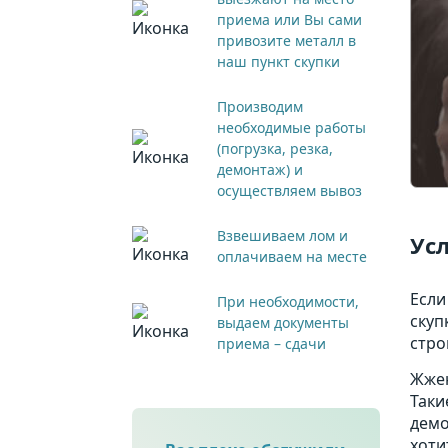
приема или Вы сами
привозите металл в
наш пункт скупки
Производим
необходимые работы
(погрузка, резка,
демонтаж) и
осуществляем вывоз
Взвешиваем лом и
Ус
оплачиваем на месте
Если
При необходимости,
скуп
выдаем документы
стро
приема – сдачи
Жжен
Таки
демо
хоти