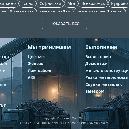
вяткино
Тосно
Софийская
Мга
Всеволожск
Кудрово
айон
Отрадное
Невский район
Красносельский район
н
Выборгская
Зеленогорск
Никольское
Сосновый Бор
Показать все
Мы принимаем
Выполняем
нтов
Цветмет
Вывоз лома
талл
Железо
Демонтаж
м и
Лом кабеля
металлоконструкци
АКБ
Резка металлолома
ать
Скупка металла с
выездом
тьи
Copyright © «ИнвестМет 2026»
ООО «ВторМетЦикл» ИНН: 7811754354 ОГРН: 1207800176650