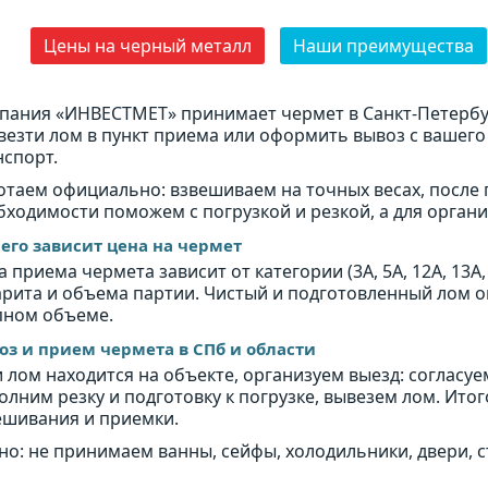
Цены на черный металл
Наши преимущества
пания «ИНВЕСТМЕТ» принимает чермет в Санкт-Петербу
везти лом в пункт приема или оформить вывоз с вашего
нспорт.
отаем официально: взвешиваем на точных весах, после 
бходимости поможем с погрузкой и резкой, а для орган
чего зависит цена на чермет
 приема чермета зависит от категории (3А, 5А, 12А, 13А, 
арита и объема партии. Чистый и подготовленный лом 
пном объеме.
оз и прием чермета в СПб и области
и лом находится на объекте, организуем выезд: согласу
олним резку и подготовку к погрузке, вывезем лом. Ито
ешивания и приемки.
но: не принимаем ванны, сейфы, холодильники, двери,