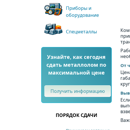
Приборы и
оборудование
Ком
Спецметаллы
при
тра
Раб
нео
Узнайте, как сегодня
сдать металлолом по
От 
максимальной цене
Цена
габ
кру
Получить информацию
Выв
Есл
вып
взв
ПОРЯДОК СДАЧИ
Важ