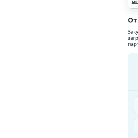
ме
От
Зак
заг
пар