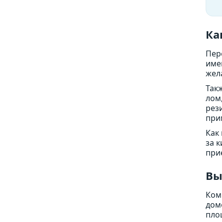
Ка
Пер
име
жел
Так
лом
рез
при
Как
за 
при
Вы
Ком
дом
пло