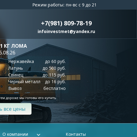
Режим работы: пн-вс с 9 до 21
+7(981) 809-78-19
infoinvestmet@yandex.ru
 1 КГ ЛОМА
6.08.26
Нержавейка
до 60 руб.
Латунь
до 500 руб.
Свинец
до 115 руб.
Черный металл
до 16 руб.
Вывоз
бесплатно
тем дороже мы готовы его купить
ь все цены
О компании
Контакты