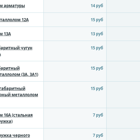
м арматуры
14 руб
таллолом 12А
15 руб
м 13А
13 руб
баритный чугун
15 руб
А
баритный
15 руб
таллолом (3А, 3А1)
габаритный
15 руб
рный металлолом
м 16А (стальная
7 руб
ружка)
ружка черного
7 руб