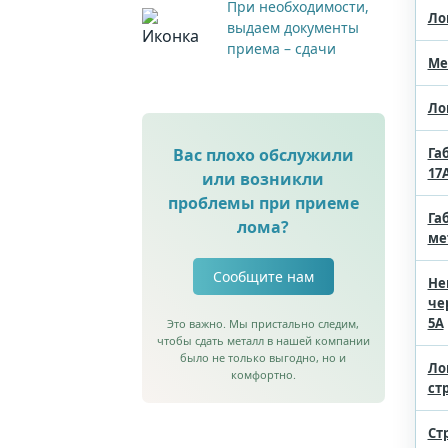
При необходимости,
Ло
выдаем документы
приема – сдачи
Ме
Ло
Вас плохо обслужили
Га
17
или возникли
проблемы при приеме
Га
лома?
ме
Сообщите нам
Не
че
5А
Это важно. Мы пристально следим,
чтобы сдать металл в нашей компании
было не только выгодно, но и
Ло
комфортно.
ст
Ст