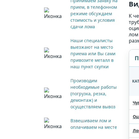
Принимаем заявку на
Ви
прием, в телефонном
режиме обсуждаем
К ч
стоимость и условия
труб
сдачи лома
оци
лом
раз
Наши специалисты
выезжают на место
приема или Вы сами
П
привозите металл в
наш пункт скупки
Производим
КА
необходимые работы
(погрузка, резка,
демонтаж) и
Чу
осуществляем вывоз
Оц
Взвешиваем лом и
оплачиваем на месте
Ло