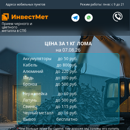
Адреса мобильных пунктов
Режим работы: пн-вс с 9 до 21
Прием черного и
цветного
металла в СПб
ЦЕНА ЗА 1 КГ ЛОМА
на 07.08.26
Аккумуляторы
до 50 руб.
Кабель
до 800руб.
Алюминий
до 220 руб.
Медь
до 800 руб.
Бронза
до 500 руб.
Нержавейка
до 60 руб.
Латунь
до 500 руб.
Свинец
до 115 руб.
Черный металл
до 16 руб.
Вывоз
бесплатно
*
Чем больше лома Вы сдаете, тем дороже мы готовы его купить