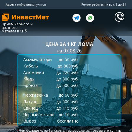
Адреса мобильных пунктов
Режим работы: пн-вс с 9 до 21
Прием черного и
цветного
металла в СПб
ЦЕНА ЗА 1 КГ ЛОМА
на 07.08.26
Аккумуляторы
до 50 руб.
Кабель
до 800руб.
Алюминий
до 220 руб.
Медь
до 800 руб.
Бронза
до 500 руб.
Нержавейка
до 60 руб.
Латунь
до 500 руб.
Свинец
до 115 руб.
Черный металл
до 16 руб.
Вывоз
бесплатно
*
Чем больше лома Вы сдаете, тем дороже мы готовы его купить