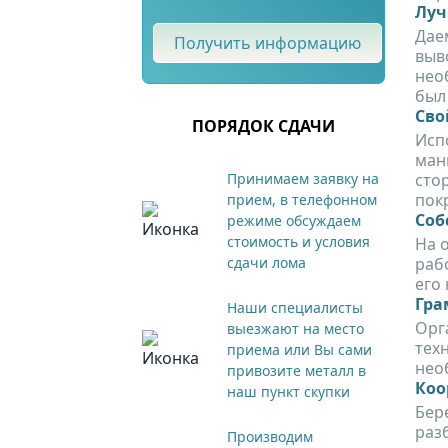
Луч
Дае
Получить информацию
выв
нео
был
Сво
ПОРЯДОК СДАЧИ
Исп
ман
Принимаем заявку на
сто
пок
прием, в телефонном
Соб
режиме обсуждаем
стоимость и условия
На 
сдачи лома
раб
его 
Гра
Наши специалисты
Орг
выезжают на место
тех
приема или Вы сами
нео
привозите металл в
Коо
наш пункт скупки
Бер
раз
Производим