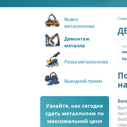
Глав
Вывоз
металлолома
Д
Демонтаж
металла
Хо
ме
На
Резка металлолома
П
Выездной прием
н
Бол
Узнайте, как сегодня
Вып
сдать металлолом по
лес
без
максимальной цене
сюр