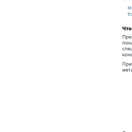
М
б
Что
Пре
пон
спе
кон
При
мет