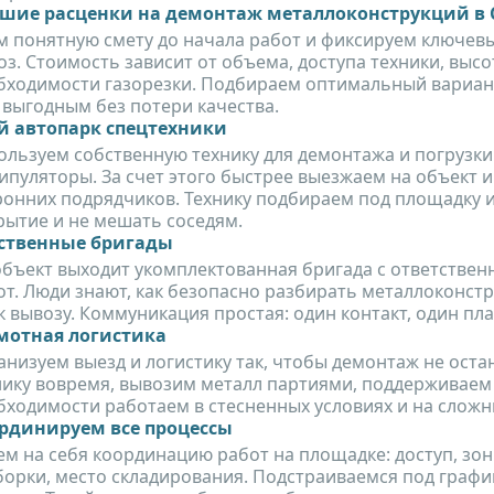
шие расценки на демонтаж металлоконструкций в 
м понятную смету до начала работ и фиксируем ключевые
оз. Стоимость зависит от объема, доступа техники, выс
бходимости газорезки. Подбираем оптимальный вариант
 выгодным без потери качества.
й автопарк спецтехники
ользуем собственную технику для демонтажа и погрузки:
ипуляторы. За счет этого быстрее выезжаем на объект и
ронних подрядчиков. Технику подбираем под площадку и
рытие и не мешать соседям.
ственные бригады
объект выходит укомплектованная бригада с ответстве
от. Люди знают, как безопасно разбирать металлоконстр
к вывозу. Коммуникация простая: один контакт, один пла
мотная логистика
анизуем выезд и логистику так, чтобы демонтаж не ост
нику вовремя, вывозим металл партиями, поддерживаем
бходимости работаем в стесненных условиях и на сложн
рдинируем все процессы
ем на себя координацию работ на площадке: доступ, зо
борки, место складирования. Подстраиваемся под графи