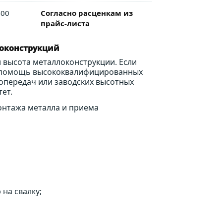
400
Согласно расценкам из
прайс-листа
локонструкций
и высота металлоконструкции. Если
и помощь высококвалифицированных
опередач или заводских высотных
ет.
онтажа металла и приема
на свалку;