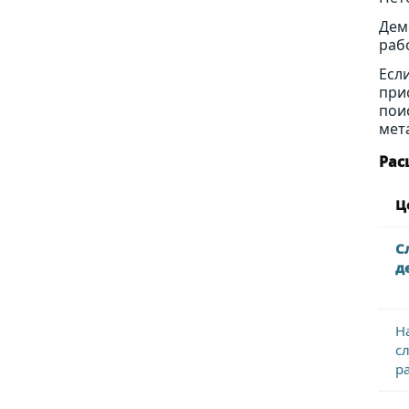
Дем
раб
Есл
при
пои
мет
Рас
Ц
С
д
Н
с
р