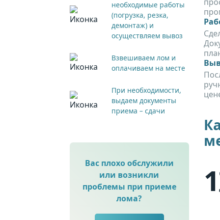
про
необходимые работы
про
(погрузка, резка,
Раб
демонтаж) и
Сдел
осуществляем вывоз
Док
план
Взвешиваем лом и
Выв
оплачиваем на месте
Пос
руч
При необходимости,
цене
выдаем документы
приема – сдачи
Ка
м
Вас плохо обслужили
1
или возникли
проблемы при приеме
лома?