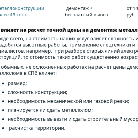
еталлоконструкции
демонтаж +
от 1
олее 45 тонн
бесплатный вывоз
руб.
 влияет на расчет точной цены на демонтаж метал
жде всего, на стоимость наших услуг влияет сложность 
адобятся высотные работы, применение спецтехники 
циалистов, например, при разборе старых линий электр
струкций, то стоимость таких работ существенно возраст
 обычных, не осложненных работах на расчет цены дем
аллолома в СПб влияет:
размер;
сложность конструкции;
необходимость механической или газовой резки;
планируется ли сдать металлолом;
необходимость вывезти и сдать строительный мусор 
расчистка территории.