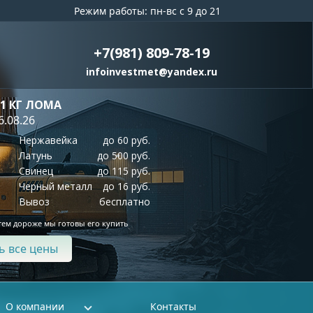
Режим работы: пн-вс с 9 до 21
+7(981) 809-78-19
infoinvestmet@yandex.ru
 1 КГ ЛОМА
6.08.26
Нержавейка
до 60 руб.
Латунь
до 500 руб.
Свинец
до 115 руб.
Черный металл
до 16 руб.
Вывоз
бесплатно
тем дороже мы готовы его купить
ь все цены
О компании
Контакты