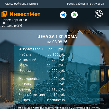
Адреса мобильных пунктов
Режим работы: пн-вс с 9 до 21
Прием черного и
цветного
металла в СПб
ЦЕНА ЗА 1 КГ ЛОМА
на 08.08.26
Аккумуляторы
до 50 руб.
Кабель
до 800руб.
Алюминий
до 220 руб.
Медь
до 800 руб.
Бронза
до 500 руб.
Нержавейка
до 60 руб.
Латунь
до 500 руб.
Свинец
до 115 руб.
Черный металл
до 16 руб.
Вывоз
бесплатно
*
Чем больше лома Вы сдаете, тем дороже мы готовы его купить