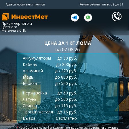
Адреса мобильных пунктов
Режим работы: пн-вс с 9 до 21
Прием черного и
цветного
металла в СПб
ЦЕНА ЗА 1 КГ ЛОМА
на 07.08.26
Аккумуляторы
до 50 руб.
Кабель
до 800руб.
Алюминий
до 220 руб.
Медь
до 800 руб.
Бронза
до 500 руб.
Нержавейка
до 60 руб.
Латунь
до 500 руб.
Свинец
до 115 руб.
Черный металл
до 16 руб.
Вывоз
бесплатно
*
Чем больше лома Вы сдаете, тем дороже мы готовы его купить