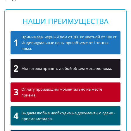
НАШИ ПРЕИМУЩЕСТВА
Принимаем черный лом от 300 кг цветной от 100 кг.
1
Индивидуальные цены при объеме от 1 тонны
лома.
2
Мы готовы принять любой объем металлолома.
3
Оплату производим моментально на месте
приема.
4
Выдаем любые необходимые документы о сдаче -
приеме металла.