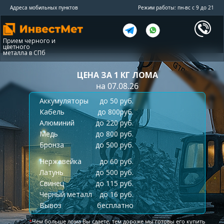
Адреса мобильных пунктов
Режим работы: пн-вс с 9 до 21
Прием черного и
цветного
металла в СПб
ЦЕНА ЗА 1 КГ ЛОМА
на 07.08.26
Аккумуляторы
до 50 руб.
Кабель
до 800руб.
Алюминий
до 220 руб.
Медь
до 800 руб.
Бронза
до 500 руб.
Нержавейка
до 60 руб.
Латунь
до 500 руб.
Свинец
до 115 руб.
Черный металл
до 16 руб.
Вывоз
бесплатно
*
Чем больше лома Вы сдаете, тем дороже мы готовы его купить