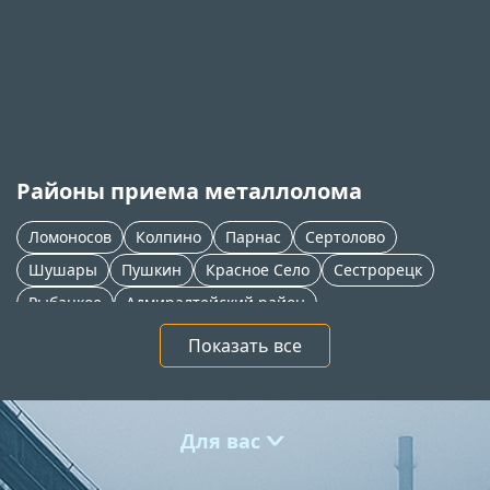
Районы приема металлолома
Ломоносов
Колпино
Парнас
Сертолово
Шушары
Пушкин
Красное Село
Сестрорецк
Рыбацкое
Адмиралтейский район
Приморский район
Петергоф
Новое Девяткино
Показать все
Тосно
Софийская
Мга
Всеволожск
Кудрово
Кировск
Кировский район
Красногвардейский район
Московский район
Для вас
>
Отрадное
Невский район
Красносельский район