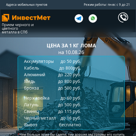
Адреса мобильных пунктов
Режим работы: пн-вс с 9 до 21
Прием черного и
цветного
металла в СПб
ЦЕНА ЗА 1 КГ ЛОМА
на 10.08.26
Аккумуляторы
до 50 руб.
Кабель
до 800руб.
Алюминий
до 220 руб.
Медь
до 800 руб.
Бронза
до 500 руб.
Нержавейка
до 60 руб.
Латунь
до 500 руб.
Свинец
до 115 руб.
Черный металл
до 16 руб.
Вывоз
бесплатно
*
Чем больше лома Вы сдаете, тем дороже мы готовы его купить