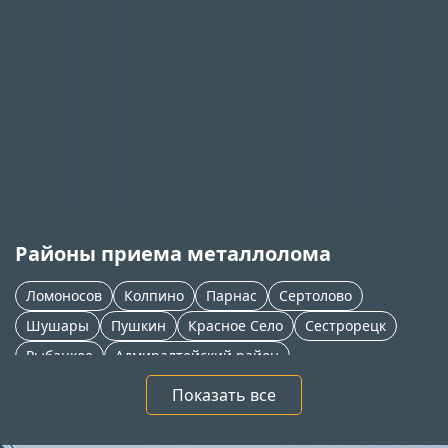
Районы приема металлолома
Ломоносов
Колпино
Парнас
Сертолово
Шушары
Пушкин
Красное Село
Сестрорецк
Рыбацкое
Адмиралтейский район
Приморский район
Петергоф
Новое Девяткино
Показать все
Тосно
Софийская
Мга
Всеволожск
Кудрово
Кировск
Кировский район