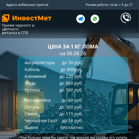
Адреса мобильных пунктов
Режим работы: пн-вс с 9 до 21
Прием черного и
цветного
металла в СПб
ЦЕНА ЗА 1 КГ ЛОМА
на 06.08.26
Аккумуляторы
до 50 руб.
Кабель
до 800руб.
Алюминий
до 220 руб.
Медь
до 800 руб.
Бронза
до 500 руб.
Нержавейка
до 60 руб.
Латунь
до 500 руб.
Свинец
до 115 руб.
Черный металл
до 16 руб.
Вывоз
бесплатно
*
Чем больше лома Вы сдаете, тем дороже мы готовы его купить