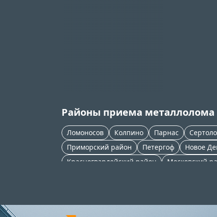
Районы приема металлолома
Ломоносов
Колпино
Парнас
Сертоло
Приморский район
Петергоф
Новое Де
Красногвардейский район
Московский р
Петроградский район
Фрунзенский райо
Василеостровский район