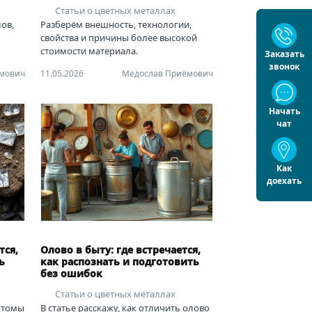
Статьи о цветных металлах
ов,
Разберём внешность, технологии,
свойства и причины более высокой
стоимости материала.
Заказать
звонок
мович
11.05.2026
Медослав Приёмович
Начать
чат
Как
доехать
тся,
Олово в быту: где встречается,
ь
как распознать и подготовить
без ошибок
Статьи о цветных металлах
мптомы
В статье расскажу, как отличить олово