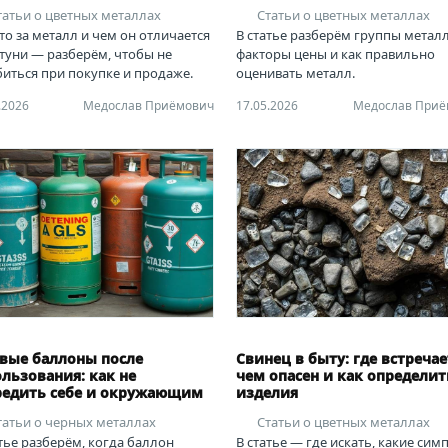
татьи о цветных металлах
Статьи о цветных металлах
то за металл и чем он отличается
В статье разберём группы металл
атуни — разберём, чтобы не
факторы цены и как правильно
иться при покупке и продаже.
оценивать металл.
.2026
Медослав Приёмович
17.05.2026
Медослав Приё
овые баллоны после
Свинец в быту: где встречае
льзования: как не
чем опасен и как определит
редить себе и окружающим
изделия
татьи о черных металлах
Статьи о цветных металлах
тье разберём, когда баллон
В статье — где искать, какие си