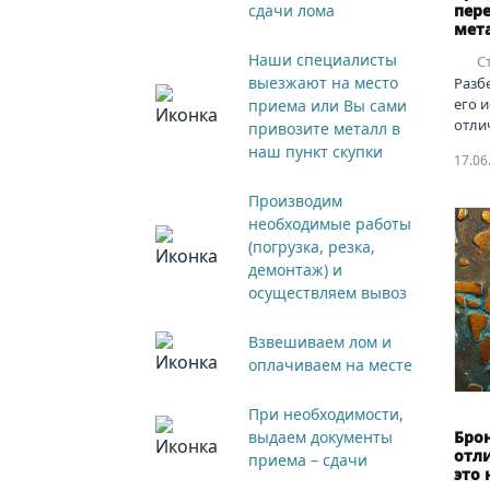
сдачи лома
пере
мет
Наши специалисты
С
выезжают на место
Разбе
его 
приема или Вы сами
отли
привозите металл в
наш пункт скупки
17.06
Производим
необходимые работы
(погрузка, резка,
демонтаж) и
осуществляем вывоз
Взвешиваем лом и
оплачиваем на месте
При необходимости,
выдаем документы
Брон
отли
приема – сдачи
это 