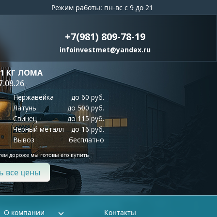
Режим работы: пн-вс с 9 до 21
+7(981) 809-78-19
infoinvestmet@yandex.ru
 1 КГ ЛОМА
7.08.26
Нержавейка
до 60 руб.
Латунь
до 500 руб.
Свинец
до 115 руб.
Черный металл
до 16 руб.
Вывоз
бесплатно
тем дороже мы готовы его купить
ь все цены
О компании
Контакты