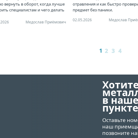
о вернуть в оборот, когда лучше
отравления и как быстро провер
рить специалистам и чего делать
предмет без паники.
зя.
02.05.2026
Медослав Приё
.2026
Медослав Приёмович
1
2
3
4
Хотите
метал
в наш
пункте
Оставьте ном
наш приемщик
позвоните на