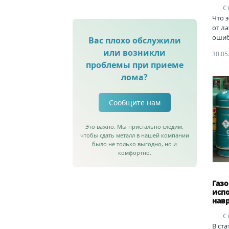
С
Что э
от л
ошиб
Вас плохо обслужили
или возникли
30.05
проблемы при приеме
лома?
Сообщите нам
Это важно. Мы пристально следим,
чтобы сдать металл в нашей компании
было не только выгодно, но и
комфортно.
Газ
испо
нав
С
В ста