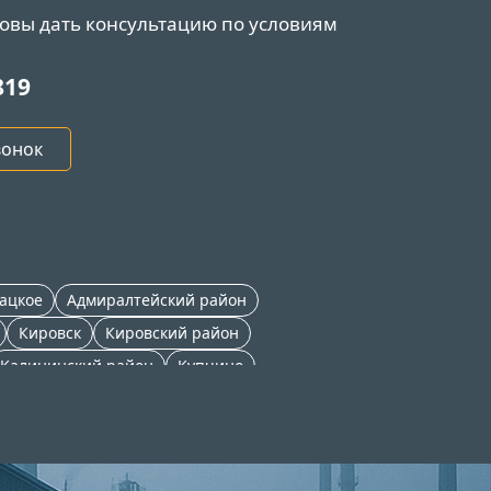
товы дать консультацию по условиям
.
819
вонок
ацкое
Адмиралтейский район
Кировск
Кировский район
Калининский район
Купчино
Ржевка
Центральный район
Мурино