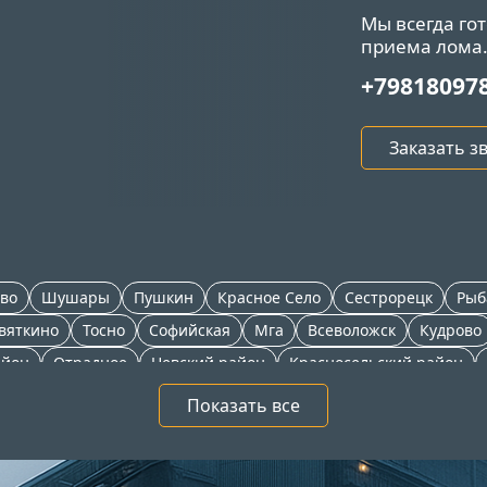
Мы всегда го
приема лома
+79818097
Заказать з
во
Шушары
Пушкин
Красное Село
Сестрорецк
Рыб
вяткино
Тосно
Софийская
Мга
Всеволожск
Кудрово
айон
Отрадное
Невский район
Красносельский район
н
Выборгская
Зеленогорск
Никольское
Сосновый Бор
Показать все