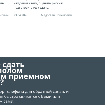
ить
и изделия с ним, оценить риски и
подготовить их к сдаче.
мович
23.04.2026
Медослав Приёмович
 сдать
лолом
ем приемном
?
ер телефона для обратной связи, и
 быстро свяжется с Вами или
м сами.