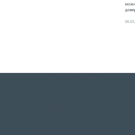
можн
дове
нель
06.05