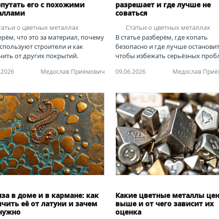
путать его с похожими
разрешает и где лучше не
аллами
соваться
татьи о цветных металлах
Статьи о цветных металлах
рём, что это за материал, почему
В статье разберём, где копать
используют строители и как
безопасно и где лучше остановит
чить от других покрытий.
чтобы избежать серьёзных проб
.2026
Медослав Приёмович
09.06.2026
Медослав Приё
за в доме и в кармане: как
Какие цветные металлы цен
чить её от латуни и зачем
выше и от чего зависит их
нужно
оценка