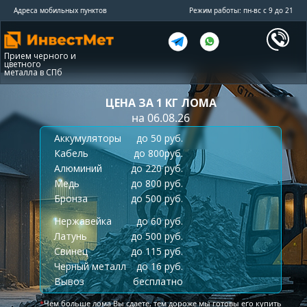
Адреса мобильных пунктов
Режим работы: пн-вс с 9 до 21
Прием черного и
цветного
металла в СПб
ЦЕНА ЗА 1 КГ ЛОМА
на 06.08.26
Аккумуляторы
до 50 руб.
Кабель
до 800руб.
Алюминий
до 220 руб.
Медь
до 800 руб.
Бронза
до 500 руб.
Нержавейка
до 60 руб.
Латунь
до 500 руб.
Свинец
до 115 руб.
Черный металл
до 16 руб.
Вывоз
бесплатно
*
Чем больше лома Вы сдаете, тем дороже мы готовы его купить