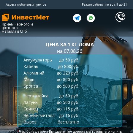
Адреса мобильных пунктов
Режим работы: пн-вс с 9 до 21
Прием черного и
цветного
металла в СПб
ЦЕНА ЗА 1 КГ ЛОМА
на 07.08.26
Аккумуляторы
до 50 руб.
Кабель
до 800руб.
Алюминий
до 220 руб.
Медь
до 800 руб.
Бронза
до 500 руб.
Нержавейка
до 60 руб.
Латунь
до 500 руб.
Свинец
до 115 руб.
Черный металл
до 16 руб.
Вывоз
бесплатно
*
Чем больше лома Вы сдаете, тем дороже мы готовы его купить