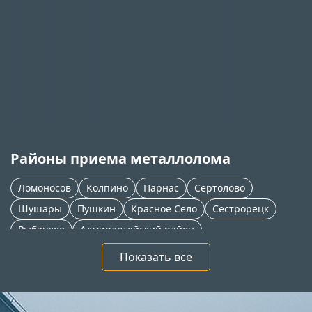
Районы приема металлолома
Ломоносов
Колпино
Парнас
Сертолово
Шушары
Пушкин
Красное Село
Сестрорецк
Рыбацкое
Адмиралтейский район
Приморский район
Петергоф
Новое Девяткино
Показать все
Тосно
Софийская
Мга
Всеволожск
Кудрово
Кировск
Кировский район