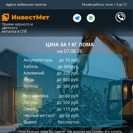
Адреса мобильных пунктов
Режим работы: пн-вс с 9 до 21
Прием черного и
цветного
металла в СПб
ЦЕНА ЗА 1 КГ ЛОМА
на 07.08.26
Аккумуляторы
до 50 руб.
Кабель
до 800руб.
Алюминий
до 220 руб.
Медь
до 800 руб.
Бронза
до 500 руб.
Нержавейка
до 60 руб.
Латунь
до 500 руб.
Свинец
до 115 руб.
Черный металл
до 16 руб.
Вывоз
бесплатно
*
Чем больше лома Вы сдаете, тем дороже мы готовы его купить