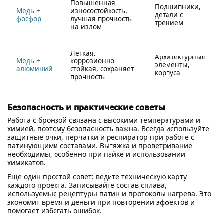
Повышенная
Подшипники,
Медь +
износостойкость,
детали с
фосфор
лучшая прочность
трением
на излом
Легкая,
Архитектурные
Медь +
коррозионно-
элементы,
алюминий
стойкая, сохраняет
корпуса
прочность
Безопасность и практические советы
Работа с бронзой связана с высокими температурами и
химией, поэтому безопасность важна. Всегда используйте
защитные очки, перчатки и респиратор при работе с
патинующими составами. Вытяжка и проветривание
необходимы, особенно при пайке и использовании
химикатов.
Еще один простой совет: ведите техническую карту
каждого проекта. Записывайте состав сплава,
используемые рецептуры патин и протоколы нагрева. Это
экономит время и деньги при повторении эффектов и
помогает избегать ошибок.