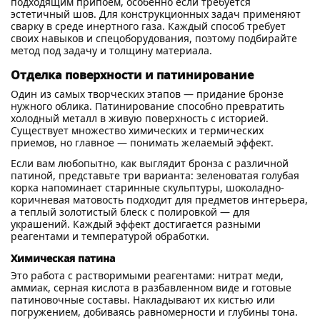
подходящим припоем, особенно если требуется
эстетичный шов. Для конструкционных задач применяют
сварку в среде инертного газа. Каждый способ требует
своих навыков и спецоборудования, поэтому подбирайте
метод под задачу и толщину материала.
Отделка поверхности и патинирование
Один из самых творческих этапов — придание бронзе
нужного облика. Патинирование способно превратить
холодный металл в живую поверхность с историей.
Существует множество химических и термических
приемов, но главное — понимать желаемый эффект.
Если вам любопытно, как выглядит бронза с различной
патиной, представьте три варианта: зеленоватая голубая
корка напоминает старинные скульптуры, шоколадно-
коричневая матовость подходит для предметов интерьера,
а теплый золотистый блеск с полировкой — для
украшений. Каждый эффект достигается разными
реагентами и температурой обработки.
Химическая патина
Это работа с растворимыми реагентами: нитрат меди,
аммиак, серная кислота в разбавленном виде и готовые
патиновочные составы. Накладывают их кистью или
погружением, добиваясь равномерности и глубины тона.