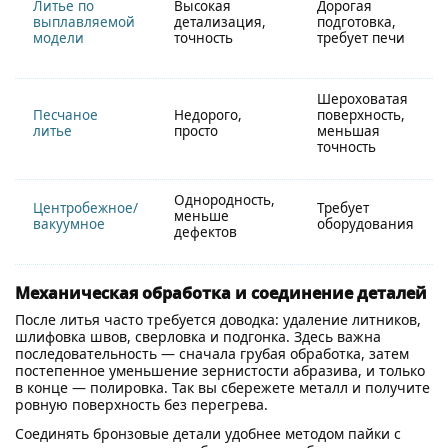
Литье по
Высокая
Дорогая
выплавляемой
детализация,
подготовка,
модели
точность
требует печи
Шероховатая
Песчаное
Недорого,
поверхность,
литье
просто
меньшая
точность
Однородность,
Центробежное/
Требует
меньше
вакуумное
оборудования
дефектов
Механическая обработка и соединение деталей
После литья часто требуется доводка: удаление литников,
шлифовка швов, сверловка и подгонка. Здесь важна
последовательность — сначала грубая обработка, затем
постепенное уменьшение зернистости абразива, и только
в конце — полировка. Так вы сбережете металл и получите
ровную поверхность без перегрева.
Соединять бронзовые детали удобнее методом пайки с