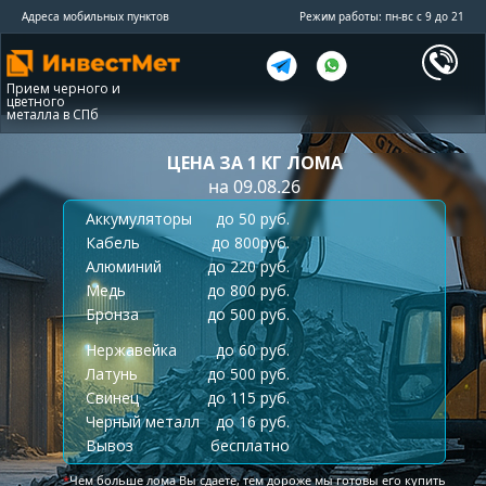
Адреса мобильных пунктов
Режим работы: пн-вс с 9 до 21
Прием черного и
цветного
металла в СПб
ЦЕНА ЗА 1 КГ ЛОМА
на 09.08.26
Аккумуляторы
до 50 руб.
Кабель
до 800руб.
Алюминий
до 220 руб.
Медь
до 800 руб.
Бронза
до 500 руб.
Нержавейка
до 60 руб.
Латунь
до 500 руб.
Свинец
до 115 руб.
Черный металл
до 16 руб.
Вывоз
бесплатно
*
Чем больше лома Вы сдаете, тем дороже мы готовы его купить