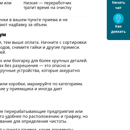
Начать
ем или
Низкая — переработчик
тратит время на очистку
чат
енки в вашем пункте приема и не
ают надбавку за объем.
Как
доехать
мум
, тем выше оплата. Начните с сортировки:
одов, снимите гайки и другие примеси.
ей.
к или болгарку для более крупных деталей.
ах без разрешения — это опасно и
ручные устройства, которые аккуратно
или коробки, маркируйте по категориям.
ие у приемщика и иногда дает
шие перерабатывающие предприятия или
о удобнее по расположению и графику, но
вание для определения чистоты.
я у пункта приема, какие документы