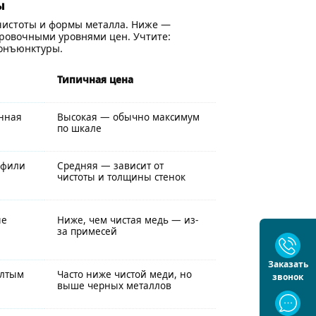
ы
 чистоты и формы металла. Ниже —
ровочными уровнями цен. Учтите:
конъюнктуры.
Типичная цена
анная
Высокая — обычно максимум
по шкале
офили
Средняя — зависит от
чистоты и толщины стенок
ые
Ниже, чем чистая медь — из-
за примесей
Заказать
елтым
Часто ниже чистой меди, но
звонок
выше черных металлов