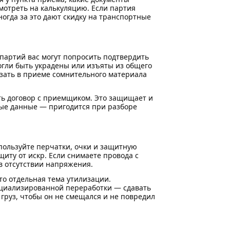
мотреть на калькуляцию. Если партия
огда за это дают скидку на транспортные
партий вас могут попросить подтвердить
огли быть украдены или изъяты из общего
азать в приеме сомнительного материала
ть договор с приемщиком. Это защищает и
ные данные — пригодится при разборе
пользуйте перчатки, очки и защитную
иту от искр. Если снимаете провода с
в отсутствии напряжения.
то отдельная тема утилизации.
ециализированной переработки — сдавать
 груз, чтобы он не смещался и не повредил