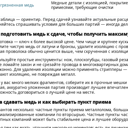
Медные детали с изоляцией, покрыти
агрязненная медь
примесями, требующие очистки
таблица — ориентир. Перед сдачей узнавайте актуальные расц
няйтесь спрашивать условия для больших партий — иногда дел
 подготовить медь к сдаче, чтобы получить макси
отовка — ключ к более высокой цене. Чем чище и крупнее куски
лите чистую медь от латуни и бронзы, удалите изоляцию с пров
ая проволока обычно ценится выше, чем скрученная с изоляци
льзуйте простые инструменты: нож, плоскогубцы, газовый реза
е ломайте закон и не срезайте провода в многоквартирных дом
конно. Для удаления изоляции можно применять стрипперы — 
ают изоляцию, не повреждая металл.
 у вас много мелких фрагментов, соберите их в прочные мешки 
ая, аккуратно уложенная партия производит лучшее впечатлен
ожность договориться о лучшей цене на месте.
а сдавать медь и как выбирать пункт приема
антов несколько: частные пункты приема металлолома, боль
иализированные компании по вторсырью. Частные пункты част
упных компаний может быть стабильнее цена и лучшее оборудо
д тем как ехать, уточните несколько моментов: есть ли лицензи