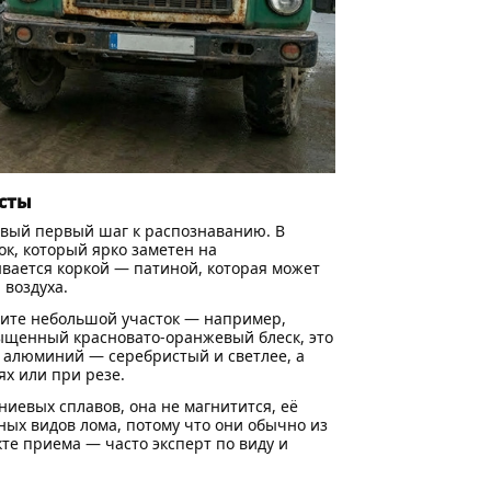
есты
ивый первый шаг к распознаванию. В
к, который ярко заметен на
вается коркой — патиной, которая может
 воздуха.
стите небольшой участок — например,
сыщенный красновато-оранжевый блеск, это
, алюминий — серебристый и светлее, а
х или при резе.
иевых сплавов, она не магнитится, её
ных видов лома, потому что они обычно из
те приема — часто эксперт по виду и