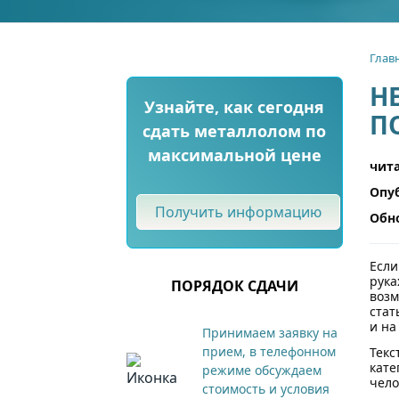
Глав
Н
Узнайте, как сегодня
П
сдать металлолом по
максимальной цене
чита
Опу
Получить информацию
Обн
Если
рука
ПОРЯДОК СДАЧИ
возм
стат
и на
Принимаем заявку на
прием, в телефонном
Текс
кате
режиме обсуждаем
чело
стоимость и условия