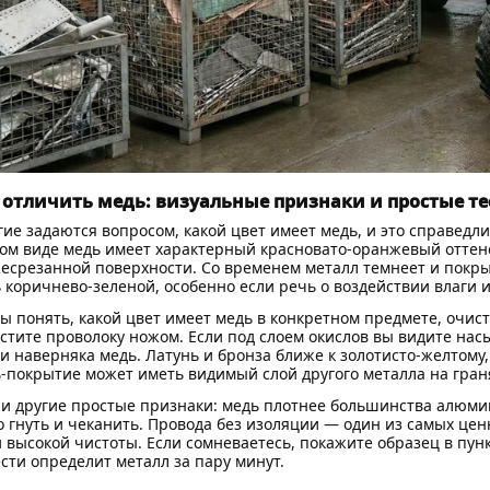
 отличить медь: визуальные признаки и простые т
ие задаются вопросом, какой цвет имеет медь, и это справедл
ом виде медь имеет характерный красновато-оранжевый оттено
есрезанной поверхности. Со временем металл темнеет и покры
 коричнево-зеленой, особенно если речь о воздействии влаги и
ы понять, какой цвет имеет медь в конкретном предмете, очи
стите проволоку ножом. Если под слоем окислов вы видите на
и наверняка медь. Латунь и бронза ближе к золотисто-желтому
-покрытие может иметь видимый слой другого металла на граня
 и другие простые признаки: медь плотнее большинства алюмин
о гнуть и чеканить. Провода без изоляции — один из самых цен
 высокой чистоты. Если сомневаетесь, покажите образец в пунк
сти определит металл за пару минут.