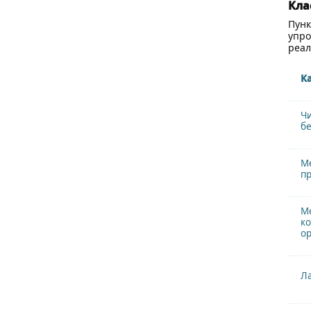
Кла
Пунк
упро
реал
К
Чи
бе
М
п
М
ко
о
Ла