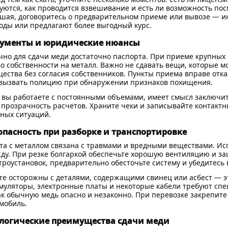
уются, как проводится взвешивание и есть ли возможность пос
шая, договоритесь о предварительном приеме или вывозе — ин
оды или предлагают более выгодный курс.
ументы и юридические нюансы
но для сдачи меди достаточно паспорта. При приеме крупных 
о собственности на металл. Важно не сдавать вещи, которые м
ества без согласия собственников. Пункты приема вправе отк
вызвать полицию при обнаружении признаков похищения.
 вы работаете с постоянными объемами, имеет смысл заключи
 прозрачность расчетов. Храните чеки и записывайте контакт
ных ситуаций.
опасность при разборке и транспортировке
та с металлом связана с травмами и вредными веществами. Ис
ду. При резке болгаркой обеспечьте хорошую вентиляцию и защ
троустановок, предварительно обесточьте систему и убедитесь 
те осторожны с деталями, содержащими свинец или асбест — э
муляторы, электронные платы и некоторые кабели требуют сп
ак обычную медь опасно и незаконно. При перевозке закрепите
мобиль.
логические преимущества сдачи меди