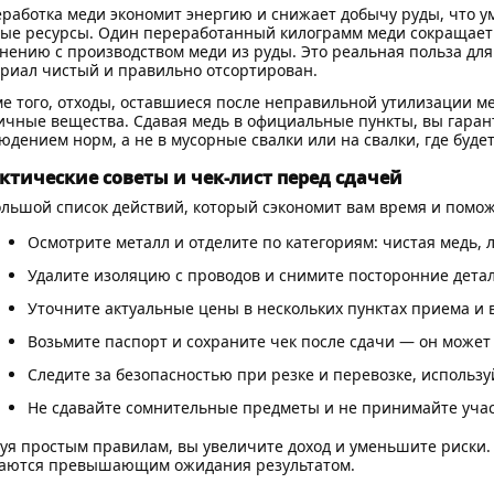
работка меди экономит энергию и снижает добычу руды, что 
ые ресурсы. Один переработанный килограмм меди сокращает
нению с производством меди из руды. Это реальная польза для
риал чистый и правильно отсортирован.
е того, отходы, оставшиеся после неправильной утилизации ме
ичные вещества. Сдавая медь в официальные пункты, вы гарант
юдением норм, а не в мусорные свалки или на свалки, где буд
ктические советы и чек-лист перед сдачей
льшой список действий, который сэкономит вам время и помож
Осмотрите металл и отделите по категориям: чистая медь, 
Удалите изоляцию с проводов и снимите посторонние детал
Уточните актуальные цены в нескольких пунктах приема и
Возьмите паспорт и сохраните чек после сдачи — он может
Следите за безопасностью при резке и перевозке, использ
Не сдавайте сомнительные предметы и не принимайте уча
уя простым правилам, вы увеличите доход и уменьшите риски. 
аются превышающим ожидания результатом.