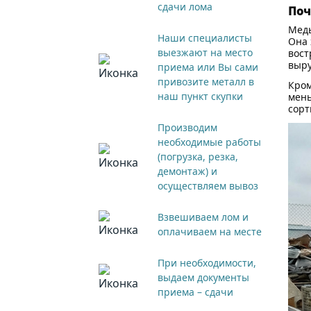
сдачи лома
Поч
Медь
Наши специалисты
Она 
выезжают на место
вост
выру
приема или Вы сами
привозите металл в
Кром
наш пункт скупки
мень
сорт
Производим
необходимые работы
(погрузка, резка,
демонтаж) и
осуществляем вывоз
Взвешиваем лом и
оплачиваем на месте
При необходимости,
выдаем документы
приема – сдачи