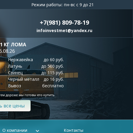
Режим работы: пн-вс с 9 до 21
+7(981) 809-78-19
infoinvestmet@yandex.ru
 1 КГ ЛОМА
6.08.26
Нержавейка
до 60 руб.
Латунь
до 500 руб.
Свинец
до 115 руб.
Черный металл
до 16 руб.
Вывоз
бесплатно
тем дороже мы готовы его купить
ь все цены
О компании
Контакты