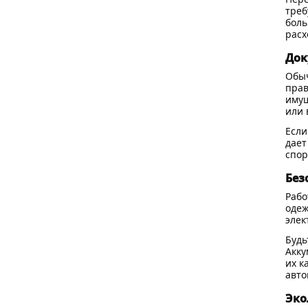
треб
боль
расх
Док
Обыч
прав
имущ
или 
Если
дает
спор
Без
Рабо
одеж
элек
Будь
Акку
их к
авто
Эко