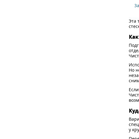
З
Эта 
стес
Как
Подг
отде
Чист
Испо
Но н
неза
сним
Если
Чист
возм
Куд
Вари
спец
у кр
Пере