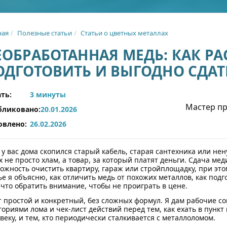
ная
Полезные статьи
Статьи о цветных металлах
ЕОБРАБОТАННАЯ МЕДЬ: КАК РА
ОДГОТОВИТЬ И ВЫГОДНО СДАТ
ть:
3 минуты
Мастер пр
бликовано:
20.01.2026
овлено:
26.02.2026
 у вас дома скопился старый кабель, старая сантехника или не
х не просто хлам, а товар, за который платят деньги. Сдача мед
ожность очистить квартиру, гараж или стройплощадку, при этом
ье я объясню, как отличить медь от похожих металлов, как подг
 что обратить внимание, чтобы не проиграть в цене.
т простой и конкретный, без сложных формул. Я дам рабочие с
гориями лома и чек-лист действий перед тем, как ехать в пункт
веку, и тем, кто периодически сталкивается с металлоломом.