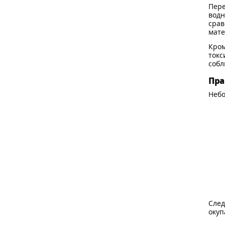
Пере
водн
срав
мате
Кром
токс
собл
Пра
Небо
След
окуп