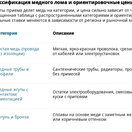
ссификация медного лома и ориентировочные цен
ты приема делят медь на категории, и цена сильно зависит от
щенная таблица с распространенными категориями и ориенти
ьные ставки меняются в зависимости от региона и рыночной 
атегория
Описание
стая медь (провода
Мягкая, ярко-красная проволока, срез
з изоляции)
от кабелей или электроустановок
едные трубы и
Сантехнические трубы, радиаторы, пр
рофили
без примесей
едные жгуты с
Остатки электрооборудования, смесов
нтактом/
куски с припоями
риентацией
Сплавы на основе меди с заметным ж
тунь и бронза
или коричневым оттенком