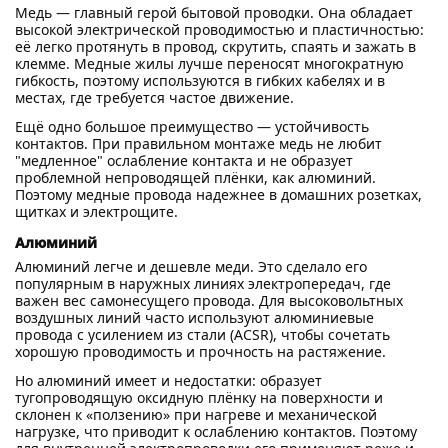
Медь — главный герой бытовой проводки. Она обладает
высокой электрической проводимостью и пластичностью:
её легко протянуть в провод, скрутить, спаять и зажать в
клемме. Медные жилы лучше переносят многократную
гибкость, поэтому используются в гибких кабелях и в
местах, где требуется частое движение.
Ещё одно большое преимущество — устойчивость
контактов. При правильном монтаже медь не любит
"медленное" ослабление контакта и не образует
проблемной непроводящей плёнки, как алюминий.
Поэтому медные провода надежнее в домашних розетках,
щитках и электрощите.
Алюминий
Алюминий легче и дешевле меди. Это сделало его
популярным в наружных линиях электропередач, где
важен вес самонесущего провода. Для высоковольтных
воздушных линий часто используют алюминиевые
провода с усилением из стали (ACSR), чтобы сочетать
хорошую проводимость и прочность на растяжение.
Но алюминий имеет и недостатки: образует
тугопроводящую оксидную плёнку на поверхности и
склонен к «ползению» при нагреве и механической
нагрузке, что приводит к ослаблению контактов. Поэтому