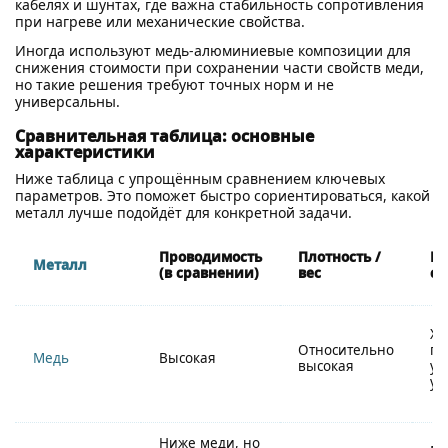
кабелях и шунтах, где важна стабильность сопротивления
при нагреве или механические свойства.
Иногда используют медь-алюминиевые композиции для
снижения стоимости при сохранении части свойств меди,
но такие решения требуют точных норм и не
универсальны.
Сравнительная таблица: основные
характеристики
Ниже таблица с упрощённым сравнением ключевых
параметров. Это поможет быстро сориентироваться, какой
металл лучше подойдёт для конкретной задачи.
Проводимость
Плотность /
Ме
Металл
(в сравнении)
вес
св
Хо
Относительно
пл
Медь
Высокая
высокая
ус
ус
Ниже меди, но