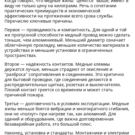
Когда говорят, что медные жилы "ценятся" выше, имеют в
виду не только цену на килограмм. Речь о сочетании
практических преимуществ и экономической
эффективности на протяжении всего срока службы.
Перечислю ключевые причины.
Первое — проводимость и компактность. Для одной и той
же пропускной способности медный провод можно сделать
тоньше, чем алюминиевый. Меньший диаметр означает
облегчённую прокладку, меньшее количество материала в
устройствах и меньшие установки в ограниченных
пространствах.
Второе — надёжность контактов. Медные клеммы
держатся лучше, меньше страдают от окисления и
"разброса" сопротивления в соединениях. Это критично
для бытовой проводки, где соединения делаются в
распределительных щитках, розетках и выключателях.
Плохой контакт греется со временем и может стать
причиной пожара.
Третье — долговечность в условиях эксплуатации. Медные
жилы меньше боятся вибрации и многократного сгибания,
они не «ползут» при нагреве так, как алюминий. Для
зданий и оборудования, где важна долговременная
безаварийная работа, это большой плюс.
Наконец, установка и стандарты. Монтажники и электрики