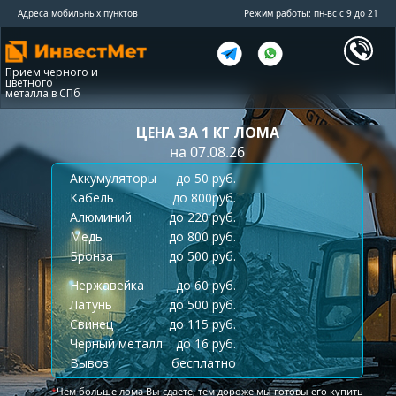
Адреса мобильных пунктов
Режим работы: пн-вс с 9 до 21
Прием черного и
цветного
металла в СПб
ЦЕНА ЗА 1 КГ ЛОМА
на 07.08.26
Аккумуляторы
до 50 руб.
Кабель
до 800руб.
Алюминий
до 220 руб.
Медь
до 800 руб.
Бронза
до 500 руб.
Нержавейка
до 60 руб.
Латунь
до 500 руб.
Свинец
до 115 руб.
Черный металл
до 16 руб.
Вывоз
бесплатно
*
Чем больше лома Вы сдаете, тем дороже мы готовы его купить