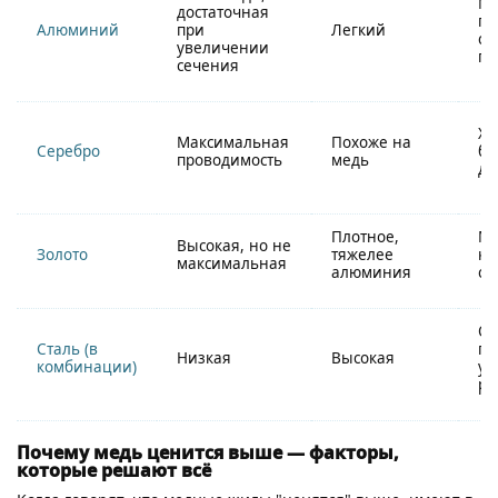
М
достаточная
пр
Алюминий
при
Легкий
ск
увеличении
по
сечения
Хр
Максимальная
Похоже на
Серебро
бо
проводимость
медь
до
Плотное,
Мя
Высокая, но не
Золото
тяжелее
ко
максимальная
алюминия
ст
Оч
Сталь (в
пр
Низкая
Высокая
комбинации)
ус
ра
Почему медь ценится выше — факторы,
которые решают всё