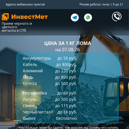
Адреса мобильных пунктов
Режим работы: пн-вс с 9 до 21
Прием черного и
цветного
металла в СПб
ЦЕНА ЗА 1 КГ ЛОМА
на 07.08.26
Аккумуляторы
до 50 руб.
Кабель
до 800руб.
Алюминий
до 220 руб.
Медь
до 800 руб.
Бронза
до 500 руб.
Нержавейка
до 60 руб.
Латунь
до 500 руб.
Свинец
до 115 руб.
Черный металл
до 16 руб.
Вывоз
бесплатно
*
Чем больше лома Вы сдаете, тем дороже мы готовы его купить