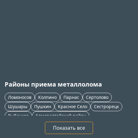
Районы приема металлолома
Ломоносов
Колпино
Парнас
Сертолово
Шушары
Пушкин
Красное Село
Сестрорецк
Рыбацкое
Адмиралтейский район
Приморский район
Петергоф
Новое Девяткино
Показать все
Тосно
Софийская
Мга
Всеволожск
Кудрово