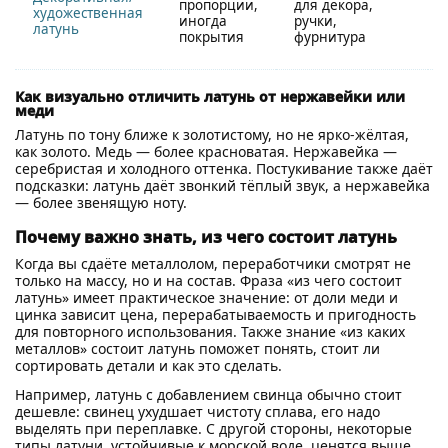
пропорции,
для декора,
художественная
иногда
ручки,
латунь
покрытия
фурнитура
Как визуально отличить латунь от нержавейки или
меди
Латунь по тону ближе к золотистому, но не ярко-жёлтая,
как золото. Медь — более красноватая. Нержавейка —
серебристая и холодного оттенка. Постукивание также даёт
подсказки: латунь даёт звонкий тёплый звук, а нержавейка
— более звенящую ноту.
Почему важно знать, из чего состоит латунь
Когда вы сдаёте металлолом, переработчики смотрят не
только на массу, но и на состав. Фраза «из чего состоит
латунь» имеет практическое значение: от доли меди и
цинка зависит цена, перерабатываемость и пригодность
для повторного использования. Также знание «из каких
металлов» состоит латунь поможет понять, стоит ли
сортировать детали и как это сделать.
Например, латунь с добавлением свинца обычно стоит
дешевле: свинец ухудшает чистоту сплава, его надо
выделять при переплавке. С другой стороны, некоторые
типы латуни, устойчивые к морской воде, ценятся выше